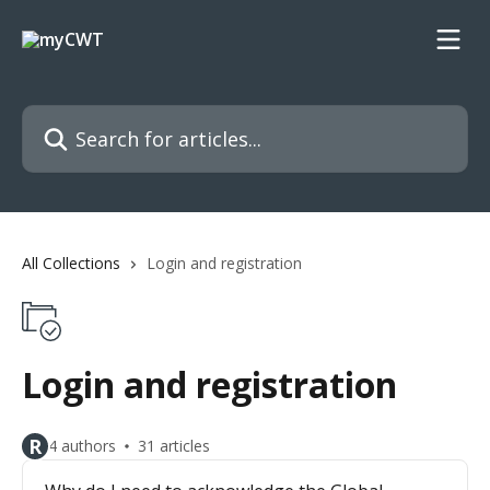
Skip to main content
Search for articles...
All Collections
Login and registration
Login and registration
R
4 authors
31 articles