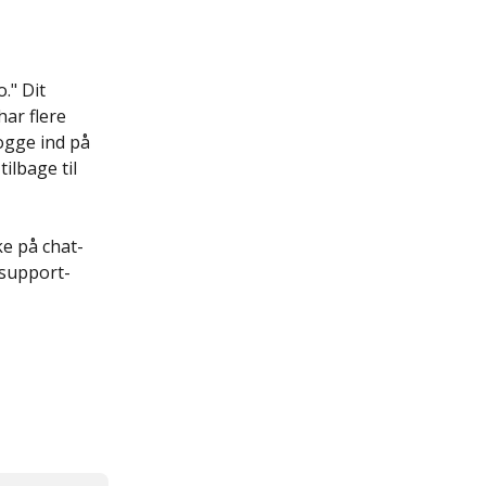
." Dit 
ar flere 
logge ind på 
ilbage til 
ke på chat-
esupport-