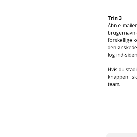
Trin 3
Åbn e-mailen
brugernavn e
forskellige k
den ønskede k
log ind-side
​ 
Hvis du stad
knappen i s
team. 