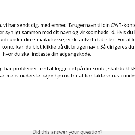
, vi har sendt dig, med emnet "Brugernavn til din CWT-konto
r synligt sammen med dit navn og virksomheds-id. Hvis du h
onti under din e-mailadresse, er de anført i tabellen. For at 
onto kan du blot klikke på dit brugernavn. Så dirigeres du t
n, hvor du skal indtaste din adgangskode.
ig har problemer med at logge ind på din konto, skal du klik
kærmens nederste højre hjørne for at kontakte vores kund
Did this answer your question?