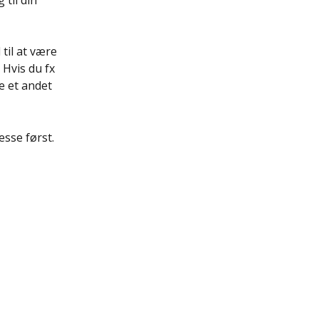
til din 
til at være 
 Hvis du fx 
e et andet 
esse først. 