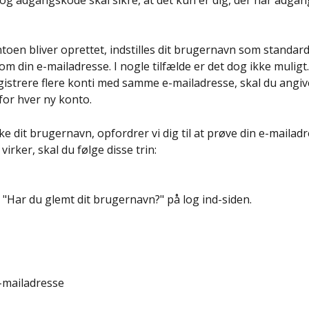
g adgangskode skal sikre, at det kun er dig, der har adgang 
toen bliver oprettet, indstilles dit brugernavn som standard 
 din e-mailadresse. I nogle tilfælde er det dog ikke muligt.
gistrere flere konti med samme e-mailadresse, skal du angiv
or hver ny konto.
e dit brugernavn, opfordrer vi dig til at prøve din e-mailadr
 virker, skal du følge disse trin:
t "Har du glemt dit brugernavn?" på log ind-siden.
e-mailadresse