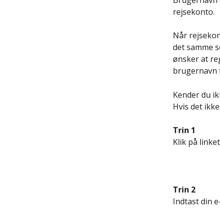
Brugernavn o
rejsekonto. 
Når rejsekon
det samme som
ønsker at re
brugernavn f
Kender du ikk
Hvis det ikke
Trin 1
Klik på linke
Trin 2
Indtast din 